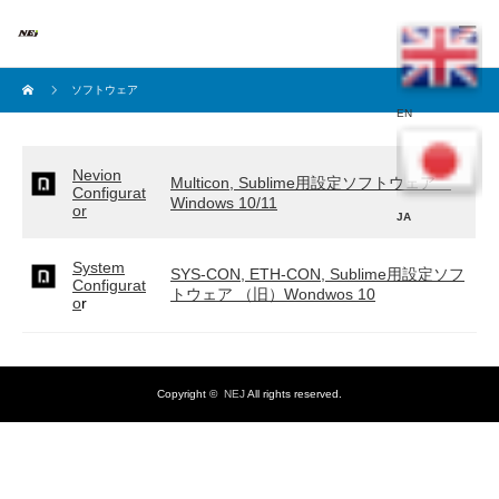
ソフトウェア
EN
Nevion
Multicon, Sublime用設定ソフトウェア
Configurat
Windows 10/11
or
JA
System
SYS-CON, ETH-CON, Sublime用設定ソフ
Configurat
トウェア （旧）Wondwos 10
o
r
Copyright ©
NEJ
All rights reserved.