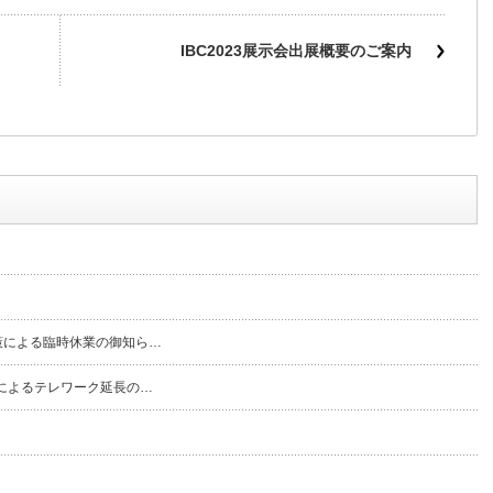
IBC2023展示会出展概要のご案内
策による臨時休業の御知ら…
によるテレワーク延長の…